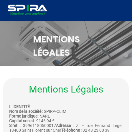
Panneau de gestion des cookies
MENTIONS
LÉGALES
Mentions Légales
I. IDENTITÉ
Nom de la société
: SPIRA-CLIM
Forme juridique
: SARL
Capital social
: 9146,94 €
Siret
: 39961180500017
Adresse
: ZI – rue Fernand Leger
18400 Saint Florent sur Cher
Téléphone
: 02 48 23 00 39