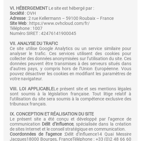
VI. HÉBERGEMENT
Le site est hébergé par :
Société
: OVH
Adresse
: 2 rue Kellermann – 59100 Roubaix – France
Site Web
:
https://www.ovhcloud.com/fr/
Téléphone : 1007
Numéro SIRET : 42476141900045
VII. ANALYSE DU TRAFIC
Ce site utilise Google Analytics ou un service similaire pour
analyser le trafic. Ces services utilisent des cookies pour
collecter des données anonymisées sur l’utilisation du site. Ces
données peuvent être transmises à des serveurs situés dans
d’autres pays, y compris hors de l’Union Européenne. Vous
pouvez désactiver les cookies en modifiant les paramètres de
votre navigateur.
VIII. LOI APPLICABLE
Le présent site et ses mentions légales
sont soumis à la législation française. Tout litige relatif à
l’utilisation du site sera soumis à la compétence exclusive des
tribunaux français.
IX. CONCEPTION ET RÉALISATION DU SITE
Le présent site a été conçu et développé par l’agence de
communication
Délit d’influence
, spécialisée dans la création
de sites Internet et le conseil stratégique en communication.
Coordonnées de l’agence :
Délit d’influence14 Quai Messire
Jacques18000 Bourges, FranceTéléphone : +33 (0)2 48 66 60